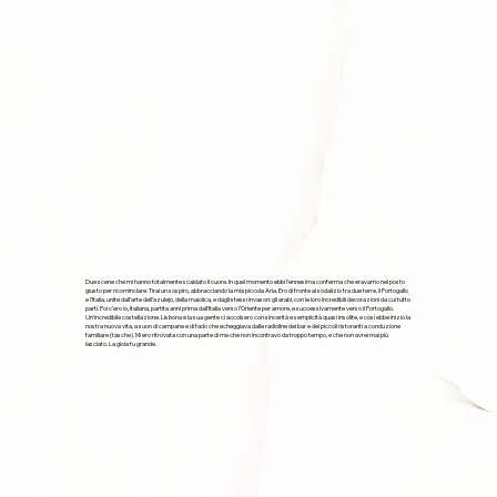
Due scene che mi hanno totalmente scaldato il cuore. In quel momento ebbi l’ennesima conferma che eravamo nel posto
giusto per ricominciare. Tirai un sospiro, abbracciando la mia piccola Aria. Ero di fronte al sodalizio tra due terre, il Portogallo
e l’Italia, unite dall’arte dell’azulejo, della maiolica, e dagli stessi invasori: gli arabi, con le loro incredibili decorazioni da cui tutto
partì. Poi c’ero io, italiana, partita anni prima dall’Italia verso l’Oriente per amore, e successivamente verso il Portogallo.
Un’incredibile costellazione. Lisbona e la sua gente ci accolsero con sincerità e semplicità quasi insolite, e così ebbe inizio la
nostra nuova vita, a suon di campane e di fado che echeggiava dalle radioline dei bar e dei piccoli ristoranti a conduzione
familiare (tasche). Mi ero ritrovata con una parte di me che non incontravo da troppo tempo, e che non avrei mai più
lasciato. La gioia fu grande.