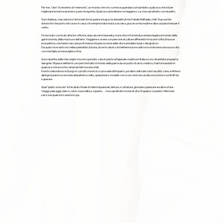
Per me, “cibo” è sinonimo di “memoria”, un mondo che vivo come se guardassi un bambino: qualcosa che è lì per
migliorare la nostra esistenza, per rinvigorirla. Qualcosa da trattare con leggerezza, ma soprattutto con rispetto.
Sono italiana, cresciuta tra i ristoranti di mio padre e la grazia dei piatti di mio fratello Raffaele, chef. Due uomini
dolcissimi che porto nel cuore. In casa c’è sempre stata musica accesa, grazie a mia madre e alla sua passione per il
canto.
Ho lavorato come art director a Roma, dopo essermi laureata, ma la vita mi ha tenuta sempre legata al mondo della
gastronomia, della musica e dell’arte. Viaggiare e vivere con persone di culture differenti mi ha arricchita di nuove
prospettive, che hanno reso più profonda la mia percezione della vita e annullato il peso del giudizio.
Da quasi nove anni vivo nella splendida Lisbona, dove ho deciso di mettere nuove radici e ricominciare una nuova vita
con mia figlia, la meravigliosa Aria.
Sono ripartita dalle mie origini: mi sono specializzata in pasta artigianale creativa in Italia e sono diventata una pasta
designer. Mi piace definirmi così perché tratto il mondo della pasta da un punto di vista creativo, trasformandolo in
qualcosa che evochi scenari estetici e sensoriali.
Il nostro laboratorio è il luogo in cui tutto ha inizio: si procede all’impasto, poi alla scelta dei colori da utilizzare, e infine si
dipinge la pasta a seconda del pattern scelto, quel preciso modello con i suoi colori, le sue decorazioni e i suoi limiti da
superare.
Quel “piatto a tavola” è il risultato finale di milioni di pensieri, letture, scottature, giornate a pensare ed altre a fare.
Viaggi, paesaggi, silenzi, odori, musicalità, scoperte… ma soprattutto storie di vita. Di questo vi parlerò. Memorie
senza le quali non saremmo qui.