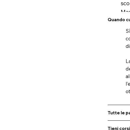
sco
Mas
Quando cuo
esi
Sì
c
d
L
d
a
l
o
Tutte le 
Tieni cors