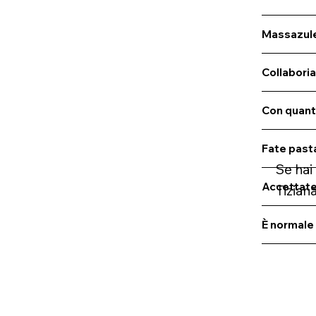
Massazule
Collabori
Con quant
Fate past
Se hai
Accettate 
Tizian
È normale 