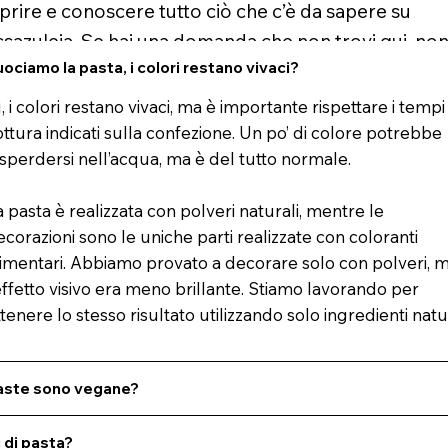
prire e conoscere tutto ciò che c’è da sapere su
sazuleja. Se hai una domanda che non trovi qui, no
ciamo la pasta, i colori restano vivaci?
tare a contattare Tiziana qui sotto!
, i colori restano vivaci, ma è importante rispettare i tempi
ottura indicati sulla confezione. Un po’ di colore potrebbe
isperdersi nell’acqua, ma è del tutto normale.
a pasta è realizzata con polveri naturali, mentre le
ecorazioni sono le uniche parti realizzate con coloranti
limentari. Abbiamo provato a decorare solo con polveri, 
’effetto visivo era meno brillante. Stiamo lavorando per
ttenere lo stesso risultato utilizzando solo ingredienti natur
paste sono vegane?
i di pasta?