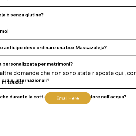
ja è senza glutine?
amo!
o anticipo devo ordinare una box Massazuleja?
a personalizzata per matrimoni?
 altre domande che non sono state risposte qui , con
ordini internazionali?
a in basso
che durante la cottura la pasta rilasci colore nell'acqua?
Email Here